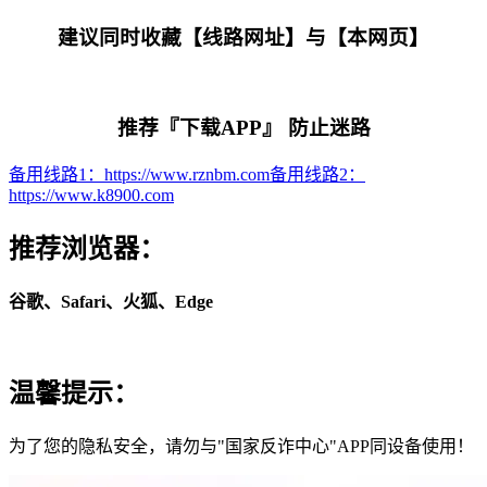
建议同时收藏【线路网址】与【本网页】
推荐『下载APP』 防止迷路
备用线路
1
：
https://www.rznbm.com
备用线路
2
：
https://www.k8900.com
推荐浏览器：
谷歌、Safari、火狐、Edge
温馨提示：
为了您的隐私安全，请勿与"国家反诈中心"APP同设备使用！