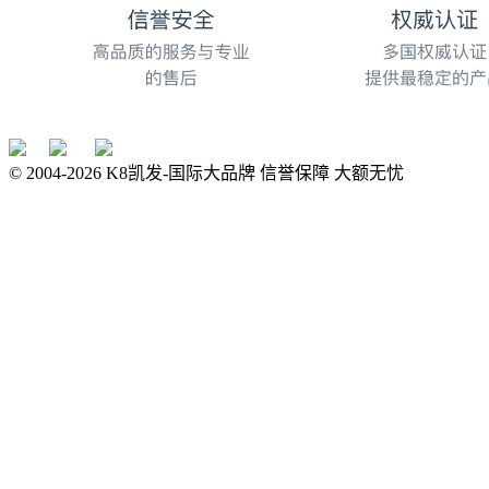
© 2004-
2026
K8凯发-国际大品牌 信誉保障 大额无忧