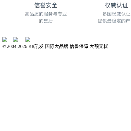
© 2004-
2026
K8凯发-国际大品牌 信誉保障 大额无忧