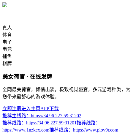
真人
体育
电子
电竞
捕鱼
棋牌
美女荷官 · 在线发牌
全网最美荷官，倾情出演，极致视觉盛宴，多元游戏种类，为
您带来最舒心的游戏体验。
立即注册
进入主页
APP下载
推荐主线路：
https://34.96.227.59:31202
推荐线路：
https://34.96.227.59:31201
推荐线路：
https://www.1nzkex.com
推荐线路：
https://www.plov9r.com