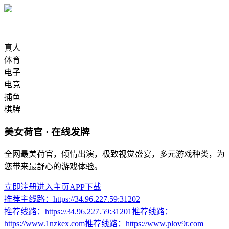
真人
体育
电子
电竞
捕鱼
棋牌
美女荷官 · 在线发牌
全网最美荷官，倾情出演，极致视觉盛宴，多元游戏种类，为
您带来最舒心的游戏体验。
立即注册
进入主页
APP下载
推荐主线路：
https://34.96.227.59:31202
推荐线路：
https://34.96.227.59:31201
推荐线路：
https://www.1nzkex.com
推荐线路：
https://www.plov9r.com