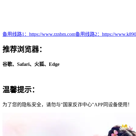
备用线路
1
：
https://www.rznbm.com
备用线路
2
：
https://www.k89
推荐浏览器：
谷歌、Safari、火狐、Edge
温馨提示：
为了您的隐私安全，请勿与"国家反诈中心"APP同设备使用！