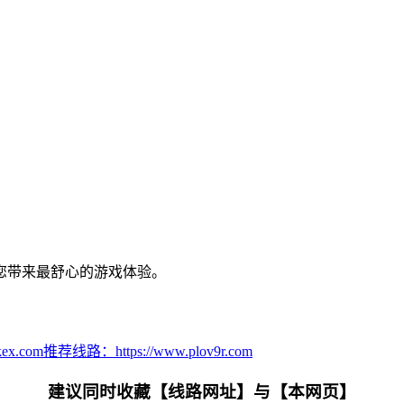
您带来最舒心的游戏体验。
kex.com
推荐线路：
https://www.plov9r.com
建议同时收藏【线路网址】与【本网页】