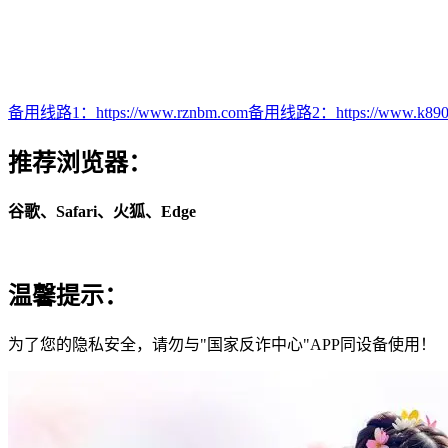
备用线路
1
：
https://www.rznbm.com
备用线路
2
：
https://www.k89
推荐浏览器：
谷歌、Safari、火狐、Edge
温馨提示：
为了您的隐私安全，请勿与"国家反诈中心"APP同设备使用！