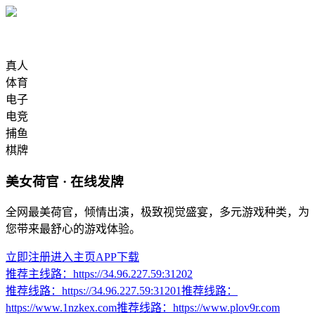
真人
体育
电子
电竞
捕鱼
棋牌
美女荷官 · 在线发牌
全网最美荷官，倾情出演，极致视觉盛宴，多元游戏种类，为
您带来最舒心的游戏体验。
立即注册
进入主页
APP下载
推荐主线路：
https://34.96.227.59:31202
推荐线路：
https://34.96.227.59:31201
推荐线路：
https://www.1nzkex.com
推荐线路：
https://www.plov9r.com