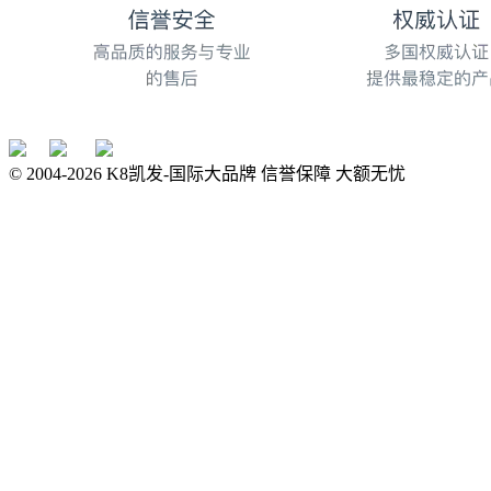
© 2004-
2026
K8凯发-国际大品牌 信誉保障 大额无忧