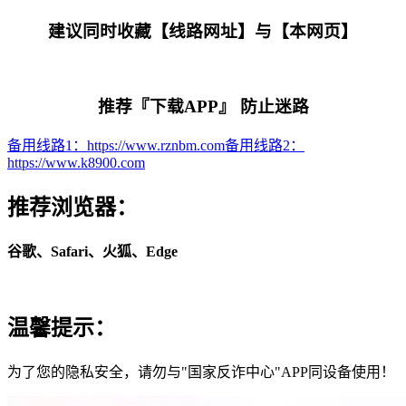
建议同时收藏【线路网址】与【本网页】
推荐『下载APP』 防止迷路
备用线路
1
：
https://www.rznbm.com
备用线路
2
：
https://www.k8900.com
推荐浏览器：
谷歌、Safari、火狐、Edge
温馨提示：
为了您的隐私安全，请勿与"国家反诈中心"APP同设备使用！