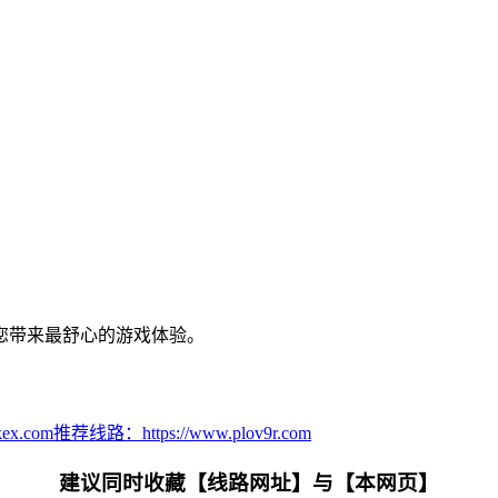
您带来最舒心的游戏体验。
kex.com
推荐线路：
https://www.plov9r.com
建议同时收藏【线路网址】与【本网页】