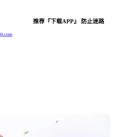
推荐『下载APP』 防止迷路
00.com