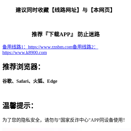
建议同时收藏【线路网址】与【本网页】
推荐『下载APP』 防止迷路
备用线路
1
：
https://www.rznbm.com
备用线路
2
：
https://www.k8900.com
推荐浏览器：
谷歌、Safari、火狐、Edge
温馨提示：
为了您的隐私安全，请勿与"国家反诈中心"APP同设备使用！