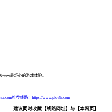
您带来最舒心的游戏体验。
kex.com
推荐线路：
https://www.plov9r.com
建议同时收藏【线路网址】与【本网页】