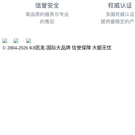
© 2004-
2026
K8凯发-国际大品牌 信誉保障 大额无忧